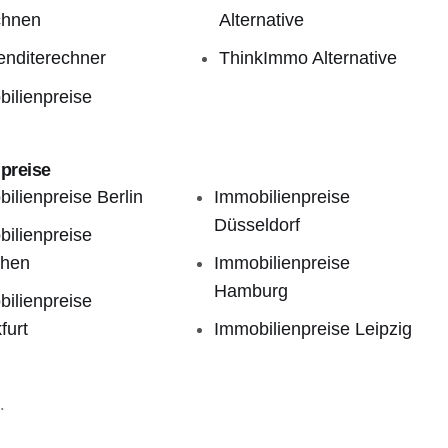
chnen
Alternative
enditerechner
ThinkImmo Alternative
ilienpreise
preise
ilienpreise Berlin
Immobilienpreise
Düsseldorf
ilienpreise
hen
Immobilienpreise
Hamburg
ilienpreise
furt
Immobilienpreise Leipzig
.