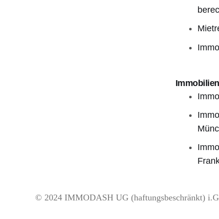
bere
Mietr
Immob
Immobilien
Immob
Immob
Münc
Immob
Frank
© 2024 IMMODASH UG (haftungsbeschränkt) i.G