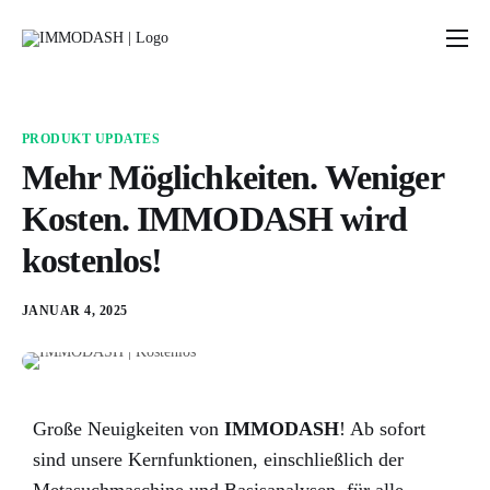
Preise
Blog
PRODUKT UPDATES
Rechner & Tools
Mehr Möglichkeiten. Weniger
Kosten. IMMODASH wird
Über uns
kostenlos!
JANUAR 4, 2025
Große Neuigkeiten von
IMMODASH
! Ab sofort
sind unsere Kernfunktionen, einschließlich der
Metasuchmaschine und Basisanalysen, für alle