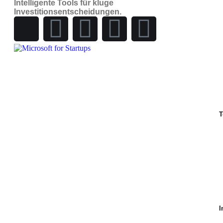
Intelligente Tools für kluge
Investitionsentscheidungen.
T
I